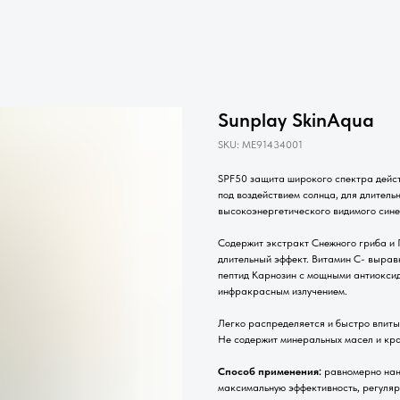
Sunplay SkinAqua
SKU:
ME91434001
SPF50 защита широкого спектра дейст
под воздействием солнца, для длитель
высокоэнергетического видимого синег
Cодержит экстракт Снежного гриба и 
длительный эффект. Витамин С- вырав
пептид Карнозин с мощными антиокси
инфракрасным излучением.
Легко распределяется и быстро впиты
Не содержит минеральных масел и крас
Способ применения:
равномерно нане
максимальную эффективность, регулярн