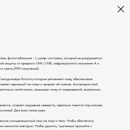
вия, фотостабильная - с супер-составом, который не разрушается
ной защиты от вредного UVA / UVB, инфракрасного излучения A и
о света (HEV-излучение).
Гиалуроновую Кислоту которые увлажняют кожу, обеспечивая
нивает неровный тон кожи и придает ей сияние. Антивозрастной
дантными свойствами, защищает кожу от повреждений, вызванных
вается, создает ощущение свежести, идеально ложится под макияж.
ителей. Для всех типов кожи.
сите солнцезащитный гель на лицо и тело. Чтобы обеспечить
о наносите повторно. Чтобы удалить, тщательно промойте с