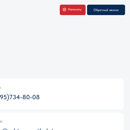
Написать
Обратный звонок
-08
entholatum.ru