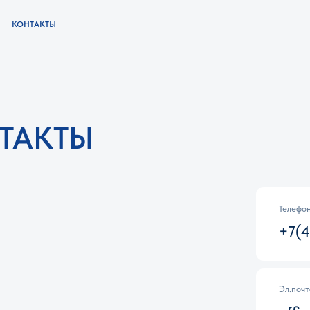
АКТЫ
КТЫ
Телефон:
+7(495)734-80
Эл.почта:
office@rohto-m